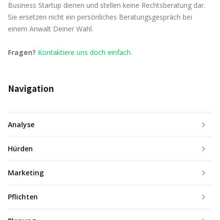
Business Startup dienen und stellen keine Rechtsberatung dar.
Deutschland Startet
Rechtliche Rahmenbedingungen
:
Sie ersetzen nicht ein persönliches Beratungsgespräch bei
einem Anwalt Deiner Wahl.
Informiere dich über die gesetzlichen
Voraussetzungen für die
Künstlersozialkasse
https://deutschland-
Fragen?
Kontaktiere uns doch einfach.
Selbstständigkeit in der
startet.de/gruenderlexikon-
Pflegebetreuung. Dazu gehören
gewerbeanmeldung/
eventuell notwendige Qualifikationen,
Navigation
Gewerbeanmeldungen und
Finanzamt
Versicherungen.
Analyse
https://kuenstlersozialkasse.de/
Fort- und Weiterbildungen
:
Hürden
Überlege, ob du zusätzliche
Bundesverband der Freien Berufe
Qualifikationen oder Fortbildungen
https://bzst.de
Marketing
benötigst, um professionell arbeiten zu
können.
Pflichten
Netzwerke und Kooperationen
: