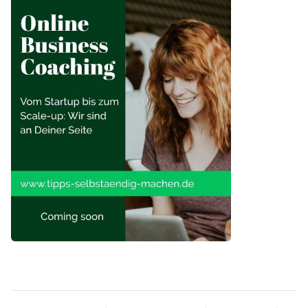
Berufsverbände:
Deutscher Berufsverband für
Pflegeberufe (DBfK)
Website:
www.dbfk.de
Telefon: +49 30 219157-0
Verband der Ersatzkassen e.V. (vdek)
Website:
www.vdek.com
Selbständig Oder Freiberufler: Was Ist Der
Telefon: +49 30 26931-0
Unterschied?
Online-Ressourcen und Foren
:
Selbstständig Auf 450 Euro Basis: Ist Das Als
Pflegeboard – Das Forum für
Freiberufler Möglich?
Pflegeberufe
Selbständig Machen: Wie Ist Das Mit Den
Website:
www.pflegeboard.de
Steuern Für Freiberufler?
Gründungswerkstatt Deutschland
Selbständig Machen: Unterschied Zwischen