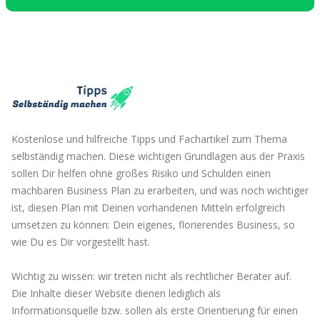
https://firma.de/firmengruendung/gewerbeanme
Marktanalyse und Zielgruppe
:
alle-infos-tipps
Überlege dir genau, welche Zielgruppe
du betreuen möchtest. Du kannst
Gründerplattform
sowohl Senioren als auch Kinder mit
Behinderungen unterstützen.
Recherchiere den Bedarf in deiner
Kostenlose und hilfreiche Tipps und Fachartikel zum Thema
https://gruenderplattform.de/unternehmen-
selbständig machen. Diese wichtigen Grundlagen aus der Praxis
Region.
gruenden/gewerbe-anmelden
sollen Dir helfen ohne großes Risiko und Schulden einen
Geschäftsplan erstellen
:
machbaren Business Plan zu erarbeiten, und was noch wichtiger
Gewerbeanmeldung.de
ist, diesen Plan mit Deinen vorhandenen Mitteln erfolgreich
Ein Geschäftsplan hilft dir, deine Ziele
umsetzen zu können: Dein eigenes, florierendes Business, so
und Strategien klar zu definieren.
wie Du es Dir vorgestellt hast.
Berücksichtige dabei finanzielle
Planungen, Dienstleistungen,
Wichtig zu wissen: wir treten nicht als rechtlicher Berater auf.
https://gewerbeanmeldung.de/gewerbeschein
Die Inhalte dieser Website dienen lediglich als
Marketingstrategien und rechtliche
Informationsquelle bzw. sollen als erste Orientierung für einen
Aspekte.