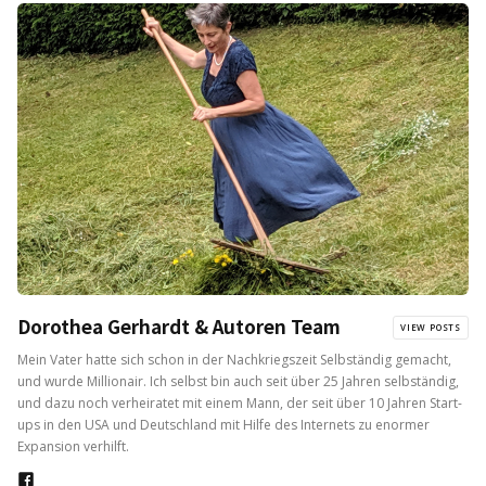
Dorothea Gerhardt & Autoren Team
VIEW POSTS
Mein Vater hatte sich schon in der Nachkriegszeit Selbständig gemacht,
und wurde Millionair. Ich selbst bin auch seit über 25 Jahren selbständig,
und dazu noch verheiratet mit einem Mann, der seit über 10 Jahren Start-
ups in den USA und Deutschland mit Hilfe des Internets zu enormer
Expansion verhilft.