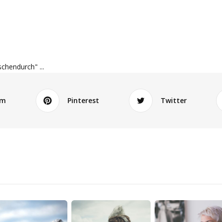
schendurch" ...
am
Pinterest
Twitter