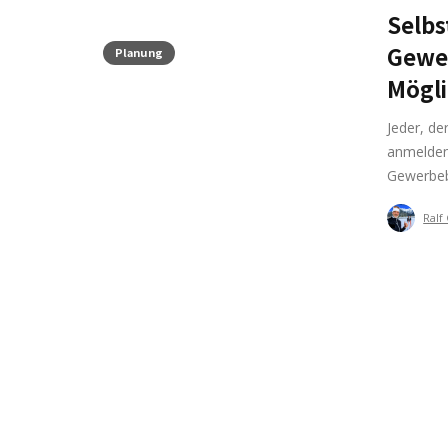
Selb
Gewe
Planung
Mögl
Jeder, d
anmelden.
Gewerbeb
Ralf