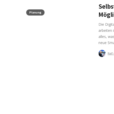
Selbs
Planung
Mögl
Die Digit
arbeiten
alles, w
neue Smar
Ralf