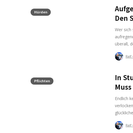
Aufge
Hürden
Den S
Wer sich
aufregend
überall, 
Ralf
In St
Pflichten
Muss
Endlich k
verlocken
glücklich
Ralf