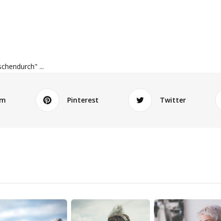
schendurch" ...
am
Pinterest
Twitter