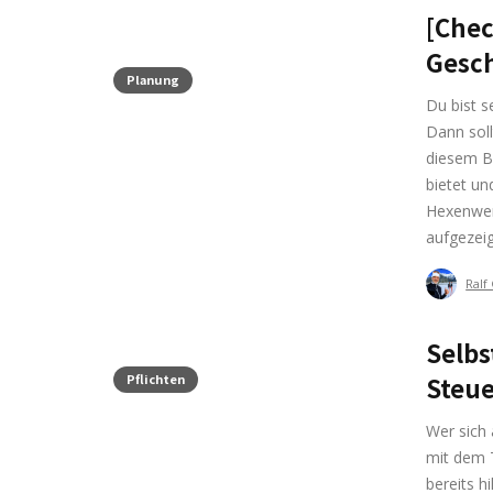
[Chec
Gesch
Planung
Du bist s
Dann soll
diesem Bl
bietet un
Hexenwer
aufgezei
Ralf
Selbs
Pflichten
Steue
Wer sich 
mit dem 
bereits h