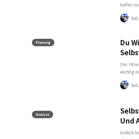
helfen be
Ralf
Du Wi
Planung
Selbs
Der Fitn
wichtig e
Ralf
Selbs
Analyse
Und 
Endlich b