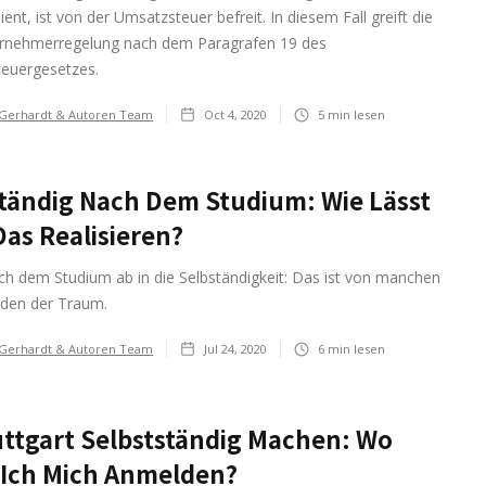
ient, ist von der Umsatzsteuer befreit. In diesem Fall greift die
ernehmerregelung nach dem Paragrafen 19 des
euergesetzes.
 Gerhardt & Autoren Team
Oct 4, 2020
5
min lesen
tändig Nach Dem Studium: Wie Lässt
Das Realisieren?
ch dem Studium ab in die Selbständigkeit: Das ist von manchen
nden der Traum.
 Gerhardt & Autoren Team
Jul 24, 2020
6
min lesen
uttgart Selbstständig Machen: Wo
 Ich Mich Anmelden?