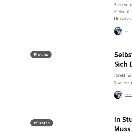
Euro verd
Kleinunt
Umsatzst
Ralf
Selbs
Planung
Sich 
Direkt na
Studiere
Ralf
In St
Pflichten
Muss