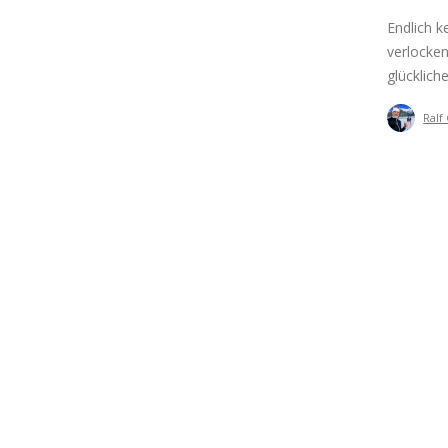
Endlich k
verlocken
glücklich
Ralf