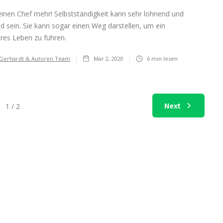
einen Chef mehr! Selbstständigkeit kann sehr lohnend und
d sein. Sie kann sogar einen Weg darstellen, um ein
eres Leben zu führen.
 Gerhardt & Autoren Team
Mar 2, 2020
6
min lesen
Next
1 / 2