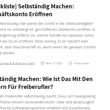
kliste] Selbständig Machen:
äftskonto Eröffnen
elbstständig oder planst den Schritt in die Selbstständigkeit?
test Du unbedingt ein geschäftliches Bankkonto eröffnen. In
ogbeitrag erfährst Du, welche Vorteile ein separates Konto
d wie Du es eröffnest. Eines vorweg: Es ist natürlich kein
k, aber manchmal hilft es, wenn einem die genauen Schritte
gt werden.
 Gerhardt & Autoren Team
Nov 17, 2023
6
min lesen
tändig Machen: Wie Ist Das Mit Den
rn Für Freiberufler?
als Freiberufler selbstständig macht, muss sich zwangsläufig
Thema Steuern auseinandersetzen. Zwar sind diesbezüglich
ilfreiche Softwareprogramme erhältlich und Steuerberater