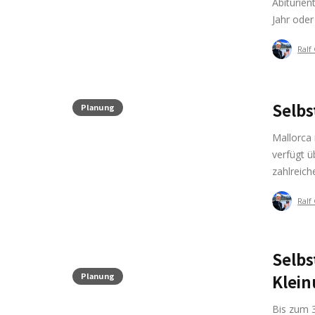
Abiturien
Jahr oder
Ralf
Selbs
Planung
Mallorca 
verfügt ü
zahlreich
Ralf
Selbs
Planung
Klei
Bis zum 3