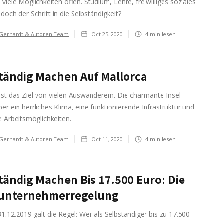
t viele Möglichkeiten offen. Studium, Lehre, freiwilliges soziales
 doch der Schritt in die Selbständigkeit?
 Gerhardt & Autoren Team
Oct 25, 2020
4
min lesen
tändig Machen Auf Mallorca
ist das Ziel von vielen Auswanderern. Die charmante Insel
ber ein herrliches Klima, eine funktionierende Infrastruktur und
e Arbeitsmöglichkeiten.
 Gerhardt & Autoren Team
Oct 11, 2020
4
min lesen
tändig Machen Bis 17.500 Euro: Die
nunternehmerregelung
1.12.2019 galt die Regel: Wer als Selbständiger bis zu 17.500