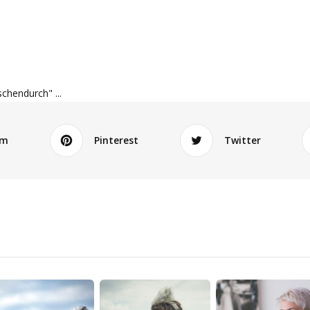
schendurch" ...
am
Pinterest
Twitter