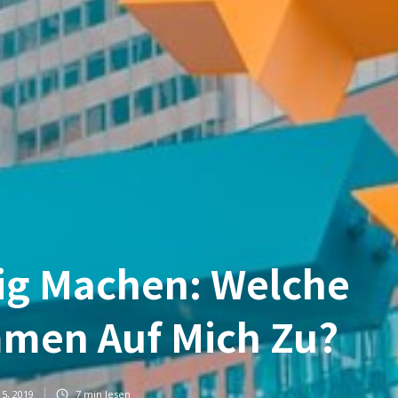
ig Machen: Welche
men Auf Mich Zu?
15, 2019
7
min lesen